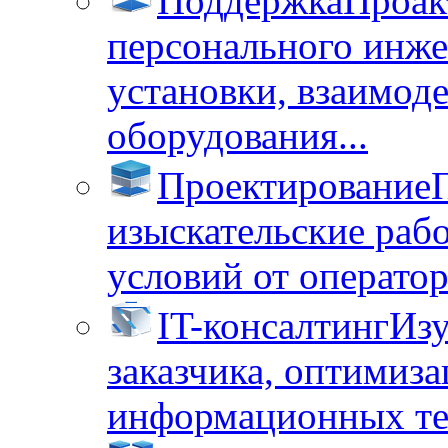
Поддержка
Проак
персонального инже
установки, взаимод
оборудования...
Проектирование
изыскательские раб
условий от операторо
IT-консалтинг
Изу
заказчика, оптимиза
информационных тех