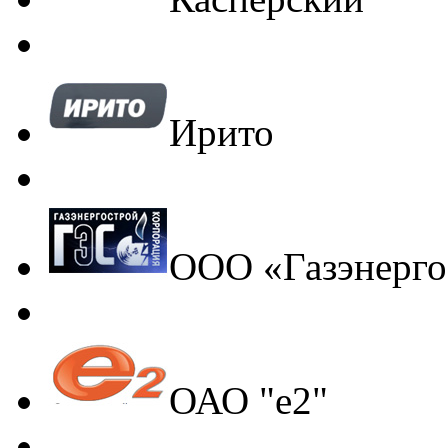
Ирито
ООО «Газэнерго
ОАО "е2"