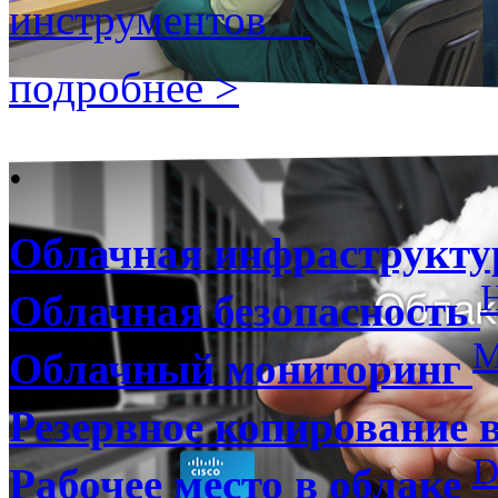
инструментов
подробнее >
.
Облачная инфраструкту
Облачная безопасность
M
Облачный мониторинг
Резервное копирование 
D
Рабочее место в облаке