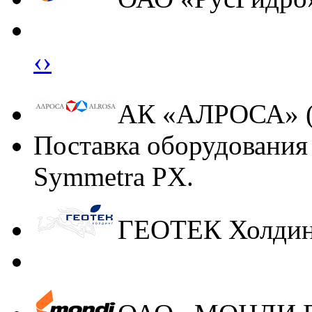
‹
›
АК «АЛРОСА» 
Поставка оборудования
Symmetra PX.
ГЕОТЕК Холди