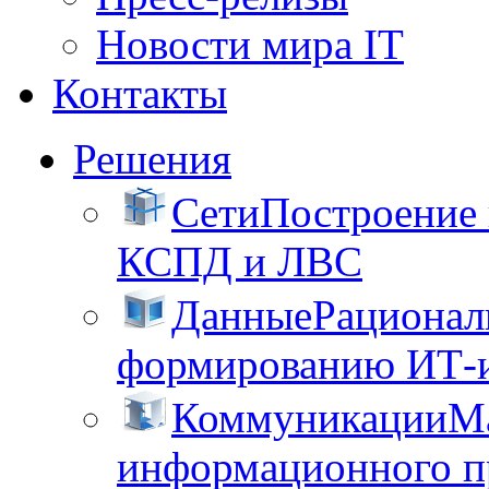
Новости мира IT
Контакты
Решения
Сети
Построение
КСПД и ЛВС
Данные
Рационал
формированию ИТ-
Коммуникации
М
информационного пр