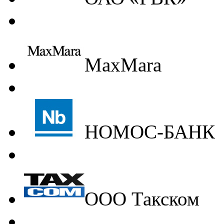
MaxMara
НОМОС-БАНК
ООО Такском