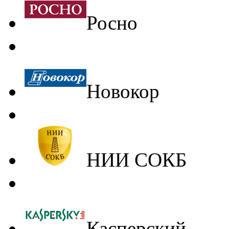
Росно
Новокор
НИИ СОКБ
Касперский