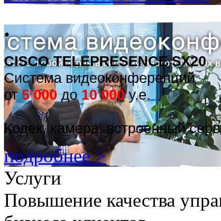
.
CISCO TELEPRESENCE SX20
Система видеоконференций
от
5 000
до
10 000
у.е.
Кодек, камера, встроенный сер
подробнее >
Услуги
Повышение качества упра