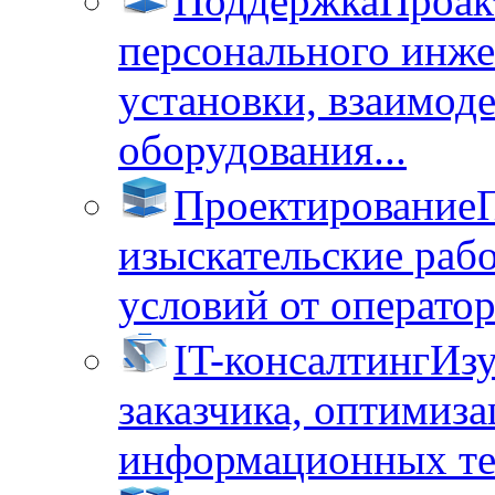
Поддержка
Проак
персонального инже
установки, взаимод
оборудования...
Проектирование
изыскательские раб
условий от операторо
IT-консалтинг
Изу
заказчика, оптимиза
информационных тех