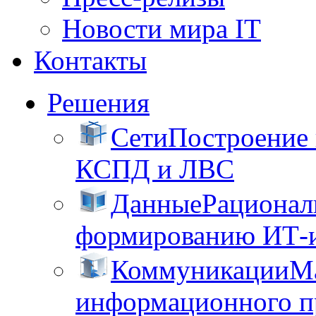
Новости мира IT
Контакты
Решения
Сети
Построение
КСПД и ЛВС
Данные
Рационал
формированию ИТ-
Коммуникации
М
информационного пр