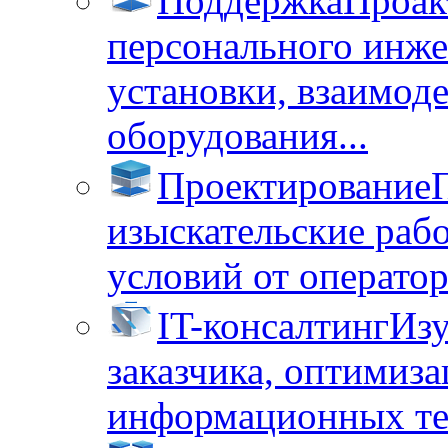
Поддержка
Проак
персонального инже
установки, взаимод
оборудования...
Проектирование
изыскательские раб
условий от операторо
IT-консалтинг
Изу
заказчика, оптимиза
информационных тех