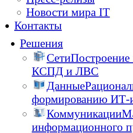
Новости мира IT
Контакты
Решения
Сети
Построение
КСПД и ЛВС
Данные
Рационал
формированию ИТ-
Коммуникации
М
информационного пр