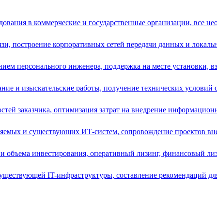
ования в коммерческие и государственные организации, все нео
зи, построение корпоративных сетей передачи данных и локальн
ием персонального инженера, поддержка на месте установки, вз
ние и изыскательские работы, получение технических условий от
остей заказчика, оптимизация затрат на внедрение информацион
ряемых и существующих ИТ-систем, сопровождение проектов вне
и объема инвестирования, оперативный лизинг, финансовый лизи
уществующей IT-инфраструктуры, составление рекомендаций для