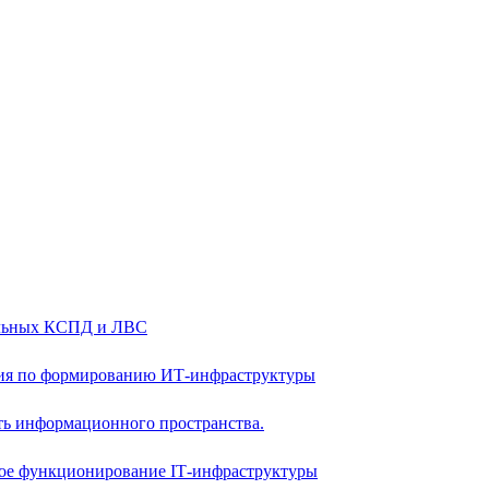
альных КСПД и ЛВС
ия по формированию ИТ-инфраструктуры
ть информационного пространства.
ое функционирование IТ-инфраструктуры