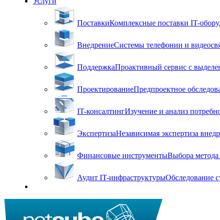
Услуги
Поставки
Комплексные поставки IT-оборуд
Внедрение
Системы телефонии и видеосвя
Поддержка
Проактивный сервис с выделен
Проектирование
Предпроектное обследова
IT-консалтинг
Изучение и анализ потребн
Экспертиза
Независимая экспертиза внед
Финансовые инструменты
Выбора метода 
Аудит IT-инфраструктуры
Обследование с