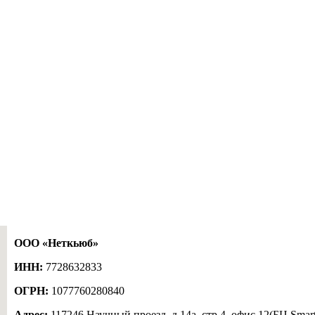
ООО «Неткьюб»
ИНН:
7728632833
ОГРН:
1077760280840
Адрес:
117246 Научный проезд, д.14а, стр.4, офис 12(БЦ Smart