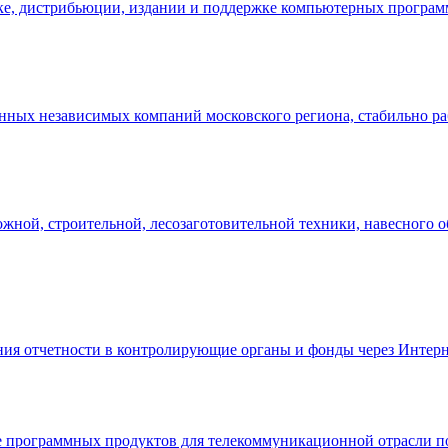
отке, дистрибьюции, издании и поддержке компьютерных програм
нных независимых компаний московского региона, стабильно ра
й, строительной, лесозаготовительной техники, навесного обо
ия отчетности в контролирующие органы и фонды через Интерне
е программных продуктов для телекоммуникационной отрасли по