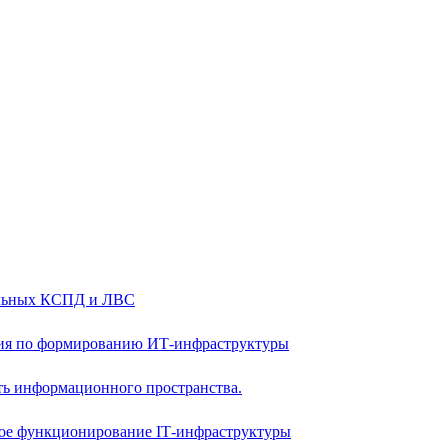
альных КСПД и ЛВС
ия по формированию ИТ-инфраструктуры
ть информационного пространства.
ое функционирование IТ-инфраструктуры