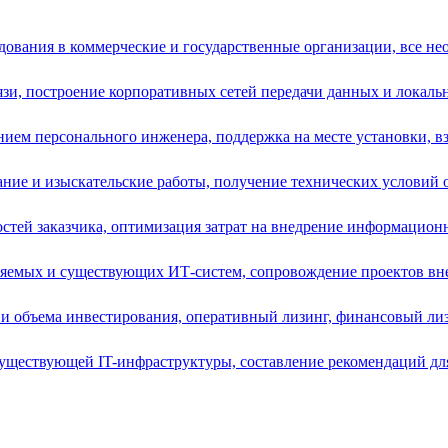
ования в коммерческие и государственные организации, все нео
зи, построение корпоративных сетей передачи данных и локальн
ием персонального инженера, поддержка на месте установки, вз
ние и изыскательские работы, получение технических условий от
остей заказчика, оптимизация затрат на внедрение информацион
ряемых и существующих ИТ-систем, сопровождение проектов вне
и объема инвестирования, оперативный лизинг, финансовый лизи
уществующей IT-инфраструктуры, составление рекомендаций для