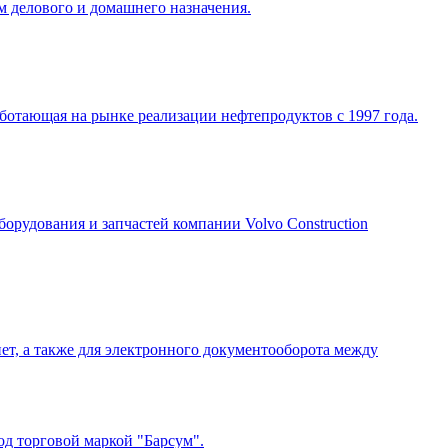
м делового и домашнего назначения.
ботающая на рынке реализации нефтепродуктов с 1997 года.
рудования и запчастей компании Volvo Construction
т, а также для электронного документооборота между
д торговой маркой "Барсум".