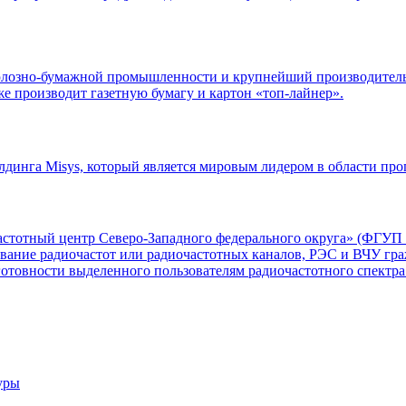
озно-бумажной промышленности и крупнейший производитель 
е производит газетную бумагу и картон «топ-лайнер».
 холдинга Misys, который является мировым лидером в области п
астотный центр Северо-Западного федерального округа» (ФГУП
ание радиочастот или радиочастотных каналов, РЭС и ВЧУ гра
готовности выделенного пользователям радиочастотного спектр
уры