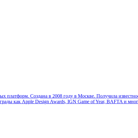
х платформ. Создана в 2008 году в Москве. Получила известност
грады как Apple Design Awards, IGN Game of Year, BAFTA и мног