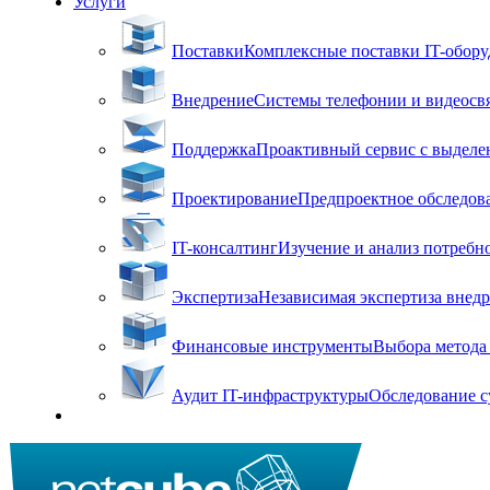
Услуги
Поставки
Комплексные поставки IT-оборуд
Внедрение
Системы телефонии и видеосвя
Поддержка
Проактивный сервис с выделен
Проектирование
Предпроектное обследова
IT-консалтинг
Изучение и анализ потребн
Экспертиза
Независимая экспертиза внед
Финансовые инструменты
Выбора метода 
Аудит IT-инфраструктуры
Обследование с