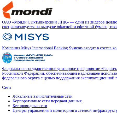
ОАО «Монди Сыктывкарский ЛПК» — один из лидеров целлюл
специализируется на выпуске офисной и офсетной бумаги, такж
Компания Misys International Banking Systems входит в состав
Федеральное государственное унитарное предприятие «Радиоч
Российской Федерации, обеспечивающей надлежащее использов
федерального округа с целью поддержания эксплуатационной 
Сети
Локальные вычислительные сети
Корпоративные сети передачи данных
Беспроводные сети
Центры управления и мониторинга сетевой инфраструкт