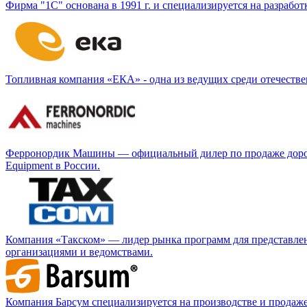
Фирма "1С" основана в 1991 г. и специализируется на разраб
Топливная компания «ЕКА» - одна из ведущих среди отечестве
Ферронордик Машины — официальный дилер по продаже дорожно
Equipment в России.
Компания «Такском» — лидер рынка программ для представлен
организациями и ведомствами.
Компания Барсум специализируется на производстве и продаж