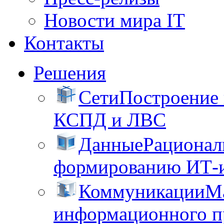
Новости мира IT
Контакты
Решения
Сети
Построение
КСПД и ЛВС
Данные
Рационал
формированию ИТ-
Коммуникации
М
информационного пр