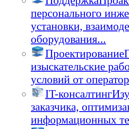
Поддержка
Проак
персонального инже
установки, взаимод
оборудования...
Проектирование
изыскательские раб
условий от операторо
IT-консалтинг
Изу
заказчика, оптимиза
информационных тех