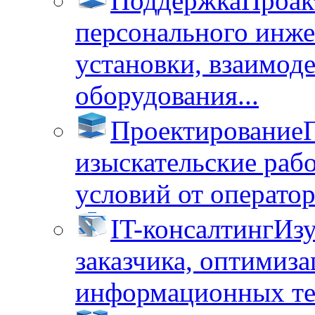
Поддержка
Проак
персонального инже
установки, взаимод
оборудования...
Проектирование
изыскательские раб
условий от операторо
IT-консалтинг
Изу
заказчика, оптимиза
информационных тех