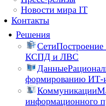
Новости мира IT
Контакты
Решения
Сети
Построение
КСПД и ЛВС
Данные
Рационал
формированию ИТ-
Коммуникации
М
информационного пр