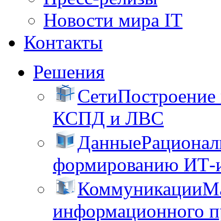
Новости мира IT
Контакты
Решения
Сети
Построение
КСПД и ЛВС
Данные
Рационал
формированию ИТ-
Коммуникации
М
информационного пр