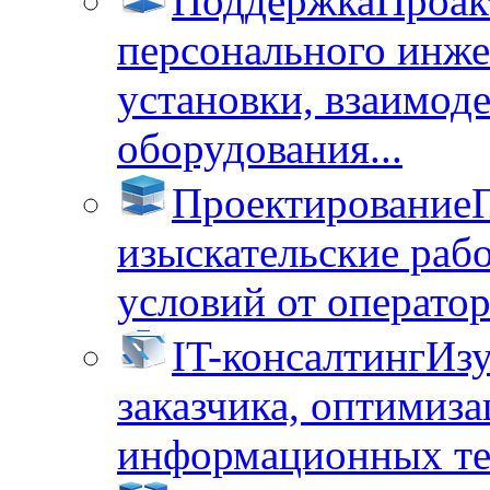
Поддержка
Проак
персонального инже
установки, взаимод
оборудования...
Проектирование
изыскательские раб
условий от операторо
IT-консалтинг
Изу
заказчика, оптимиза
информационных тех