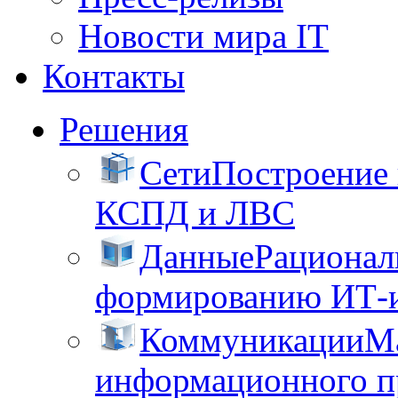
Новости мира IT
Контакты
Решения
Сети
Построение
КСПД и ЛВС
Данные
Рационал
формированию ИТ-
Коммуникации
М
информационного пр