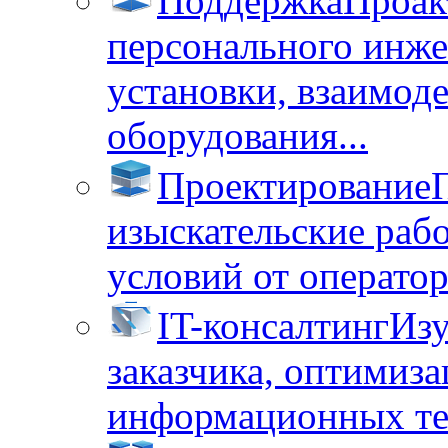
Поддержка
Проак
персонального инже
установки, взаимод
оборудования...
Проектирование
изыскательские раб
условий от операторо
IT-консалтинг
Изу
заказчика, оптимиза
информационных тех