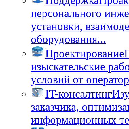
Поддержка
Проак
персонального инже
установки, взаимод
оборудования...
Проектирование
изыскательские раб
условий от операторо
IT-консалтинг
Изу
заказчика, оптимиза
информационных тех