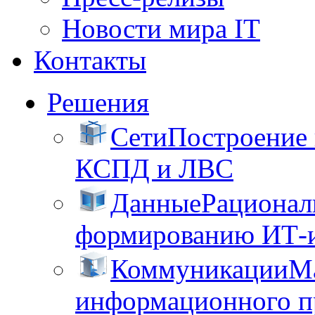
Новости мира IT
Контакты
Решения
Сети
Построение
КСПД и ЛВС
Данные
Рационал
формированию ИТ-
Коммуникации
М
информационного пр