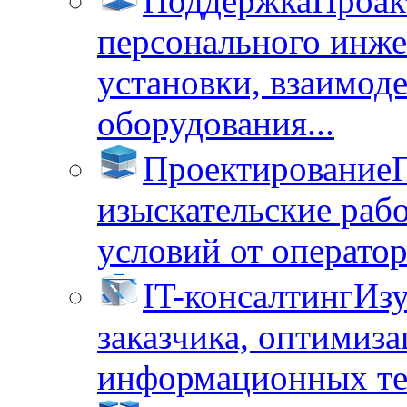
Поддержка
Проак
персонального инже
установки, взаимод
оборудования...
Проектирование
изыскательские раб
условий от операторо
IT-консалтинг
Изу
заказчика, оптимиза
информационных тех