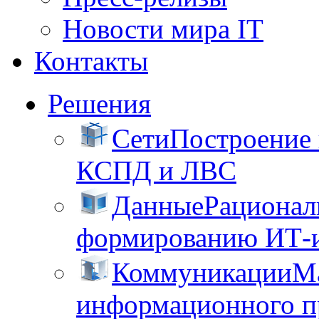
Новости мира IT
Контакты
Решения
Сети
Построение
КСПД и ЛВС
Данные
Рационал
формированию ИТ-
Коммуникации
М
информационного пр