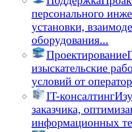
Поддержка
Проак
персонального инже
установки, взаимод
оборудования...
Проектирование
изыскательские раб
условий от операторо
IT-консалтинг
Изу
заказчика, оптимиза
информационных тех