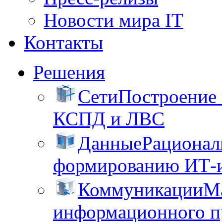
Новости мира IT
Контакты
Решения
Сети
Построение
КСПД и ЛВС
Данные
Рационал
формированию ИТ-
Коммуникации
М
информационного пр