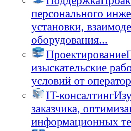
Поддержка
Проак
персонального инже
установки, взаимод
оборудования...
Проектирование
изыскательские раб
условий от операторо
IT-консалтинг
Изу
заказчика, оптимиза
информационных тех