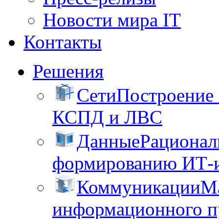
Новости мира IT
Контакты
Решения
Сети
Построение
КСПД и ЛВС
Данные
Рационал
формированию ИТ-
Коммуникации
М
информационного пр