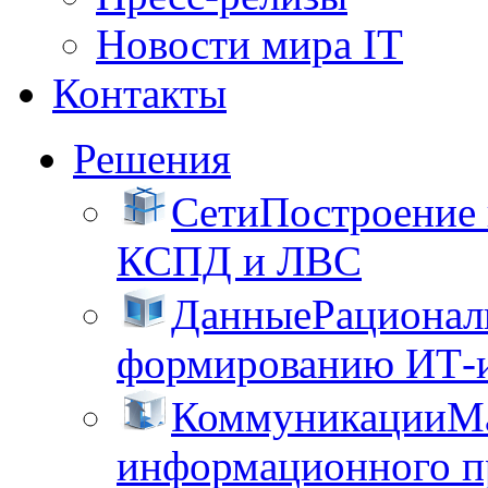
Новости мира IT
Контакты
Решения
Сети
Построение
КСПД и ЛВС
Данные
Рационал
формированию ИТ-
Коммуникации
М
информационного пр