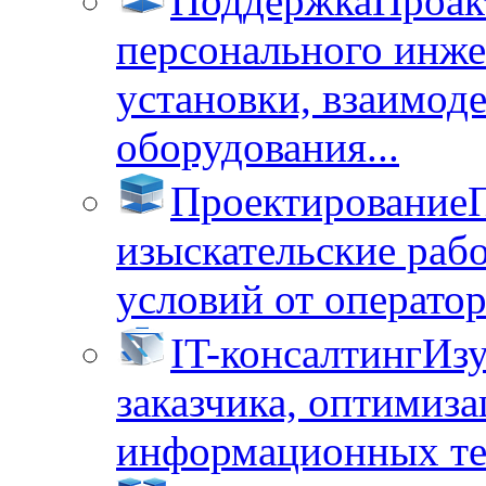
Поддержка
Проак
персонального инже
установки, взаимод
оборудования...
Проектирование
изыскательские раб
условий от операторо
IT-консалтинг
Изу
заказчика, оптимиза
информационных тех