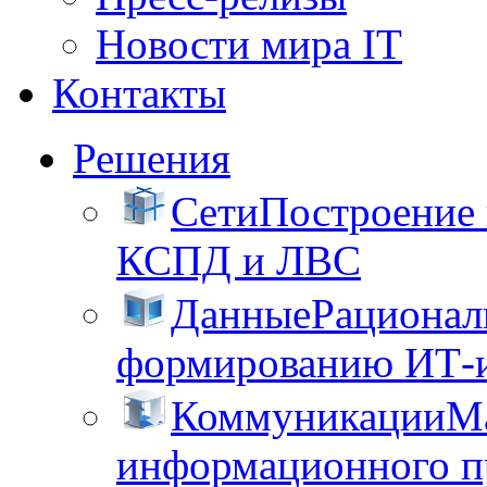
Новости мира IT
Контакты
Решения
Сети
Построение
КСПД и ЛВС
Данные
Рационал
формированию ИТ-
Коммуникации
М
информационного пр