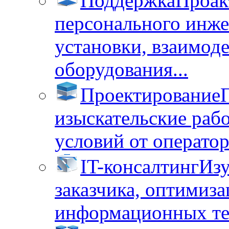
Поддержка
Проак
персонального инже
установки, взаимод
оборудования...
Проектирование
изыскательские раб
условий от операторо
IT-консалтинг
Изу
заказчика, оптимиза
информационных тех