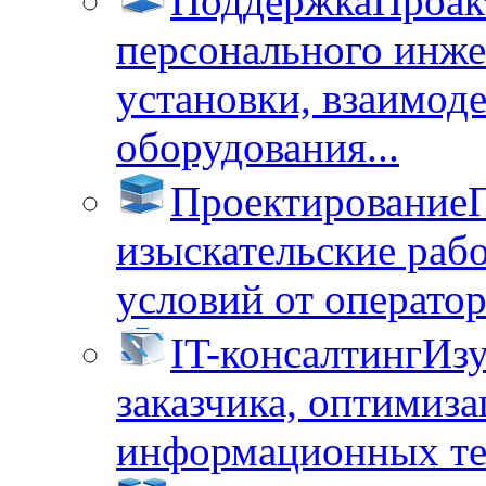
Поддержка
Проак
персонального инже
установки, взаимод
оборудования...
Проектирование
изыскательские раб
условий от операторо
IT-консалтинг
Изу
заказчика, оптимиза
информационных тех