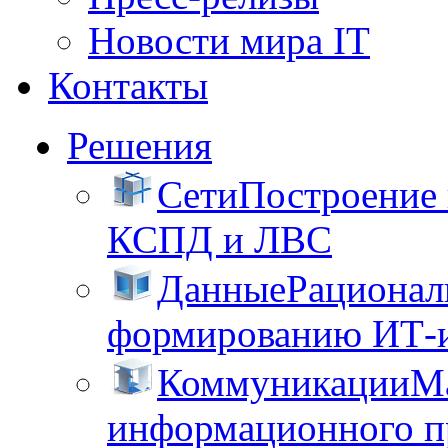
Новости мира IT
Контакты
Решения
Сети
Построение
КСПД и ЛВС
Данные
Рационал
формированию ИТ-
Коммуникации
М
информационного пр